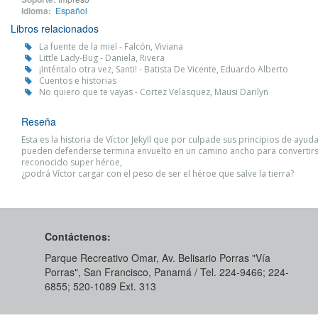
Idioma:
Español
Libros relacionados
La fuente de la miel - Falcón, Viviana
Little Lady-Bug - Daniela, Rivera
¡Inténtalo otra vez, Santi! - Batista De Vicente, Eduardo Alberto
Cuentos e historias
No quiero que te vayas - Cortez Velasquez, Mausi Darilyn
Reseña
Esta es la historia de Víctor Jekyll que por culpade sus principios de ayud
pueden defenderse termina envuelto en un camino ancho para convertirs
reconocido super héroe,
¿podrá Víctor cargar con el peso de ser el héroe que salve la tierra?
Contáctenos:
Parque Recreativo Omar, Av. Belisario Porras "Vía
Porras", San Francisco, Panamá / Tel. 224-9466; 224-
6855; 520-1089​ Ext. 313