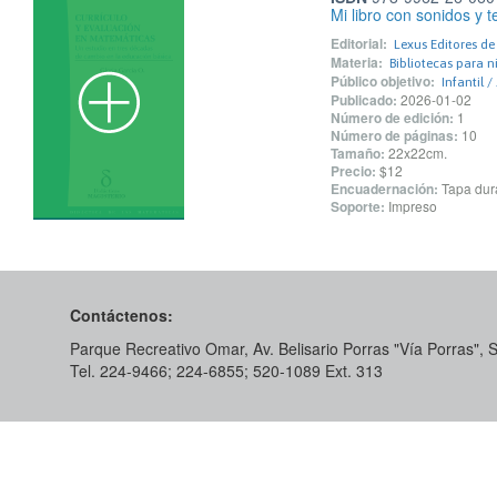
Mi libro con sonidos y t
Editorial:
Lexus Editores d
Materia:
Bibliotecas para n
Público objetivo:
Infantil /
Publicado:
2026-01-02
Número de edición:
1
Número de páginas:
10
Tamaño:
22x22cm.
Precio:
$12
Encuadernación:
Tapa dur
Soporte:
Impreso
Contáctenos:
Parque Recreativo Omar, Av. Belisario Porras "Vía Porras",
Tel. 224-9466; 224-6855; 520-1089​ Ext. 313