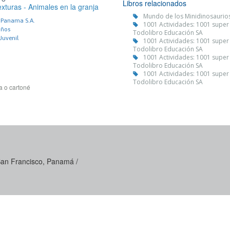
Libros relacionados
exturas - Animales en la granja
Mundo de los Minidinosaurios
e Panama S.A.
1001 Actividades: 1001 super
iños
Todolibro Educación SA
 Juvenil
1001 Actividades: 1001 super
Todolibro Educación SA
1001 Actividades: 1001 super
Todolibro Educación SA
1001 Actividades: 1001 super
Todolibro Educación SA
a o cartoné
 San Francisco, Panamá /