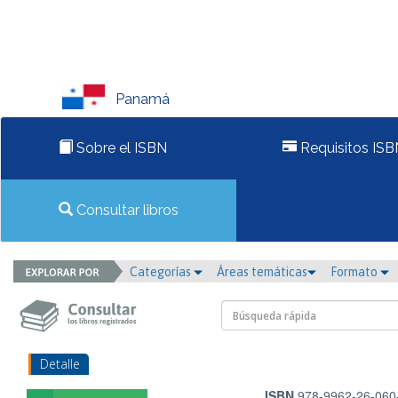
Panamá
Sobre el ISBN
Requisitos ISB
Consultar libros
Categorías
Áreas temáticas
Formato
Detalle
ISBN
978-9962-26-060