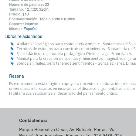
Número de páginas:
23
Tamaño:
12.7x20.32cm.
Precio:
$10
Encuadernación:
Tapa blanda o rústica
Soporte:
Impreso
Idioma:
Español
Libros relacionados
4 pilares estratégicos para estudiar eficazmente - Santamaría de Salaz
Técnicas de estudios para construir conocimientos - Santamaría de Sa
Ejes didácticos del modelo pedagógico Oteima - Ugel, Francisco A.
Manual para la creación de cuentos y minicuentos imaginativos - Jaram
Somos animales, pero tenemos sentimientos - González Pérez, Dima
Reseña
Este documento está dirigido a apoyar a docentes de educación primaria
universitaria interesados en incorporar el discurso argumentativo a su pr
facilitar a sus estudiantes el desarrollo del pensamiento crítico.
Contáctenos:
Parque Recreativo Omar, Av. Belisario Porras "Vía
Porras", San Francisco, Panamá / Tel. 224-9466; 224-