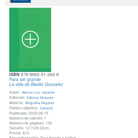
ISBN
978-9962-51-264-6
Para ser grande
La vida de Basilio Gonzalez
Autor:
Berroa Loo, Gerardo
Editorial:
Editora Sibauste
Materia:
Biografía Mujeres
Público objetivo:
General
Publicado:
2025-08-15
Número de edición:
1
Número de páginas:
136
Tamaño:
12.7x20.32cm.
Precio:
$10
Encuadernación:
Tapa blanda o rústica