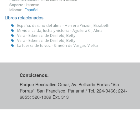
Soporte:
Impreso
Idioma:
Español
Libros relacionados
España: destino del alma - Herrera Pinzón, Elizabeth
Mi vida: caída, lucha y victoria - Aguilera C., Alma
Vera - Eskenazi de Dirnfeld, Betty
Vera - Eskenazi de Dirnfeld, Betty
La fuerza de tu voz - Simeón de Vargas, Vielka
Contáctenos:
Parque Recreativo Omar, Av. Belisario Porras "Vía
Porras", San Francisco, Panamá / Tel. 224-9466; 224-
6855; 520-1089​ Ext. 313