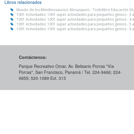
Libros relacionados
Mundo de los Minidinosaurios: Mosasaurio - Todolibro Educación SA
1001 Actividades: 1001 super actividades para pequeños genios - 3 
1001 Actividades: 1001 super actividades para pequeños genios - 4 
1001 Actividades: 1001 super actividades para pequeños genios - 5 
1001 Actividades: 1001 super actividades para pequeños genios - 6 
Contáctenos:
Parque Recreativo Omar, Av. Belisario Porras "Vía
Porras", San Francisco, Panamá / Tel. 224-9466; 224-
6855; 520-1089​ Ext. 313