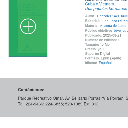
Cuba y Vietnam
Dos pueblos hermanos y
Autor:
González Sáez, Ruvis
Editorial:
Ruth Casa Editori
Materia:
Historia de Cuba
Público objetivo:
Jóvenes 
Publicado:
2025-08-21
Número de edición:
1
Tamaño:
1.4Mb
Precio:
$10
Soporte:
Digital
Formato:
Epub (.epub)
Idioma:
Español
Contáctenos:
Parque Recreativo Omar, Av. Belisario Porras "Vía Porras",
Tel. 224-9466; 224-6855; 520-1089​ Ext. 313