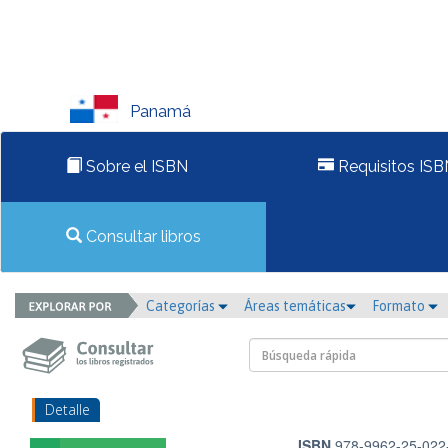
Panamá
Sobre el ISBN
Requisitos ISB
Consultar libros
Categorías
Áreas temáticas
Formato
Detalle
ISBN
978-9962-25-022