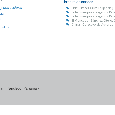
Libros relacionados
 una historia
Fidel - Pérez Cruz, Felipe de J.
Fidel, siempre abogado - Pér
lei
Fidel, siempre abogado - Pér
al
El Moncada - Sánchez Otero,
China - Colectivo de Autores
adultos
 San Francisco, Panamá /