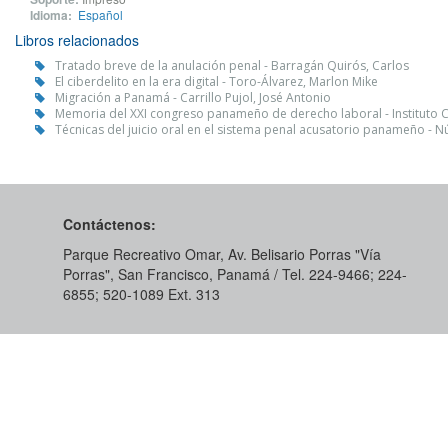
Idioma:
Español
Libros relacionados
Tratado breve de la anulación penal - Barragán Quirós, Carlos
El ciberdelito en la era digital - Toro-Álvarez, Marlon Mike
Migración a Panamá - Carrillo Pujol, José Antonio
Memoria del XXI congreso panameño de derecho laboral - Institut
Técnicas del juicio oral en el sistema penal acusatorio panameño - 
Contáctenos:
Parque Recreativo Omar, Av. Belisario Porras "Vía
Porras", San Francisco, Panamá / Tel. 224-9466; 224-
6855; 520-1089​ Ext. 313