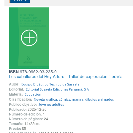
ISBN
978-9962-03-235-9
Los caballeros del Rey Arturo - Taller de exploración literaria
Autor:
Equipo Didáctico Técnico de Susaeta
Editorial:
Editorial Susaeta Ediciones Panamá, S A.
Materia:
Educación
Clasificación:
Novela gráfica, cómics, manga, dibujos animados
Público objetivo:
Jóvenes adultos
Publicado:
2025-12-20
Número de edición:
1
Número de páginas:
24
Tamaño:
14x22cm.
Precio:
$8
Tapa blanda o rústica