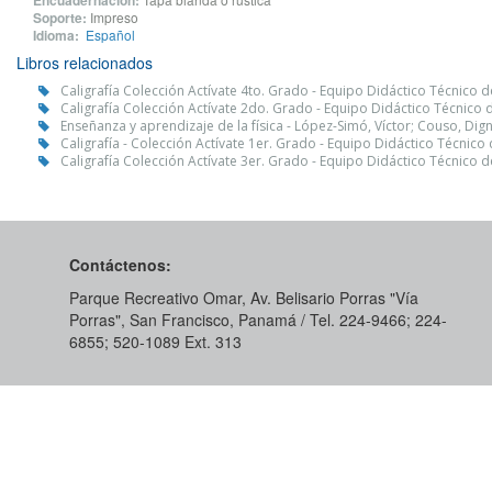
Encuadernación:
Soporte:
Impreso
Idioma:
Español
Libros relacionados
Caligrafía Colección Actívate 4to. Grado - Equipo Didáctico Técnico 
Caligrafía Colección Actívate 2do. Grado - Equipo Didáctico Técnico 
Enseñanza y aprendizaje de la física - López-Simó, Víctor; Couso, Dig
Caligrafía - Colección Actívate 1er. Grado - Equipo Didáctico Técnico
Caligrafía Colección Actívate 3er. Grado - Equipo Didáctico Técnico 
Contáctenos:
Parque Recreativo Omar, Av. Belisario Porras "Vía
Porras", San Francisco, Panamá / Tel. 224-9466; 224-
6855; 520-1089​ Ext. 313