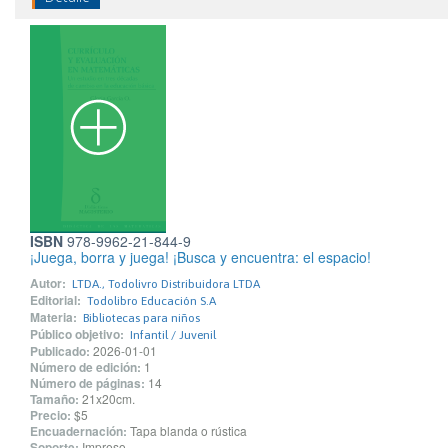
ISBN
978-9962-21-844-9
¡Juega, borra y juega! ¡Busca y encuentra: el espacio!
Autor:
LTDA., Todolivro Distribuidora LTDA
Editorial:
Todolibro Educación S.A
Materia:
Bibliotecas para niños
Público objetivo:
Infantil / Juvenil
Publicado:
2026-01-01
Número de edición:
1
Número de páginas:
14
Tamaño:
21x20cm.
Precio:
$5
Encuadernación:
Tapa blanda o rústica
Soporte:
Impreso