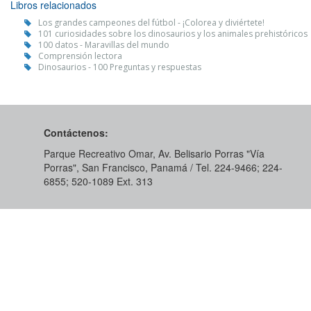
Libros relacionados
Los grandes campeones del fútbol - ¡Colorea y diviértete!
101 curiosidades sobre los dinosaurios y los animales prehistóricos
100 datos - Maravillas del mundo
Comprensión lectora
Dinosaurios - 100 Preguntas y respuestas
Contáctenos:
Parque Recreativo Omar, Av. Belisario Porras "Vía
Porras", San Francisco, Panamá / Tel. 224-9466; 224-
6855; 520-1089​ Ext. 313