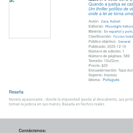
Quando a justiça se cal
Um thriller político de 
onde a lei se torna um
Autor:
Zara, Robert
Editorial:
Moonlight Editors,
Materia:
En español y port
Clasificación:
Ficción hist
Público objetivo:
General
Publicado:
2025-12-10
Número de edición:
1
Número de páginas:
589
Tamaño:
15x22cm.
Precio:
$25
Encuadernación:
Tapa dur
Soporte:
Impreso
Idioma:
Portugués
Reseña
Novela apasionante , donde la impunidad queda al descubierto, sus pro
toman la justicia en sus manos. Basada en hechos reales
Contáctenos: