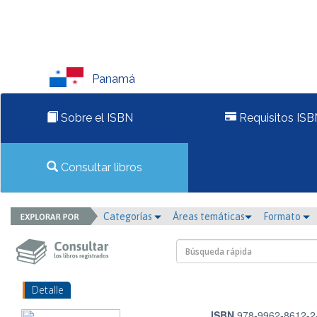
Panamá
Sobre el ISBN
Requisitos ISB
Consultar libros
Categorías
Áreas temáticas
Formato
Detalle
ISBN
978-9962-8612-2