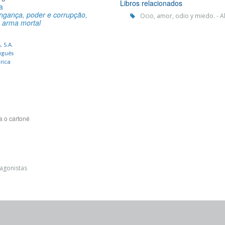
Libros relacionados
a
vingança, poder e corrupção,
Ocio, amor, odio y miedo. - A
a arma mortal
 S.A.
ugués
órica
a o cartoné
tagonistas