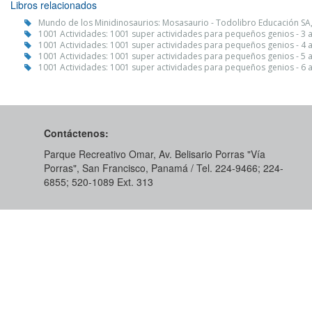
Libros relacionados
Mundo de los Minidinosaurios: Mosasaurio - Todolibro Educación SA
1001 Actividades: 1001 super actividades para pequeños genios - 3 
1001 Actividades: 1001 super actividades para pequeños genios - 4 
1001 Actividades: 1001 super actividades para pequeños genios - 5 
1001 Actividades: 1001 super actividades para pequeños genios - 6 
Contáctenos:
Parque Recreativo Omar, Av. Belisario Porras "Vía
Porras", San Francisco, Panamá / Tel. 224-9466; 224-
6855; 520-1089​ Ext. 313