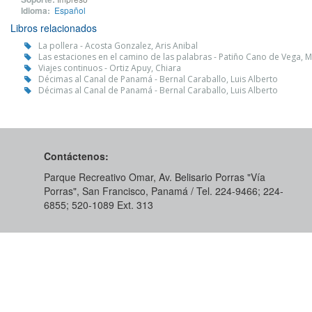
Idioma:
Español
Libros relacionados
La pollera - Acosta Gonzalez, Aris Anibal
Las estaciones en el camino de las palabras - Patiño Cano de Vega, Mi
Viajes continuos - Ortiz Apuy, Chiara
Décimas al Canal de Panamá - Bernal Caraballo, Luis Alberto
Décimas al Canal de Panamá - Bernal Caraballo, Luis Alberto
Contáctenos:
Parque Recreativo Omar, Av. Belisario Porras "Vía
Porras", San Francisco, Panamá / Tel. 224-9466; 224-
6855; 520-1089​ Ext. 313