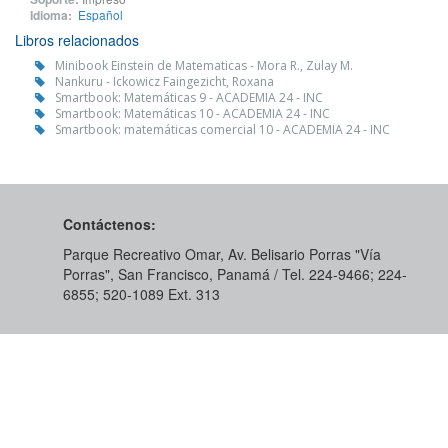
Idioma:
Español
Libros relacionados
Minibook Einstein de Matematicas - Mora R., Zulay M.
Nankuru - Ickowicz Faingezicht, Roxana
Smartbook: Matemáticas 9 - ACADEMIA 24 - INC
Smartbook: Matemáticas 10 - ACADEMIA 24 - INC
Smartbook: matemáticas comercial 10 - ACADEMIA 24 - INC
Contáctenos:
Parque Recreativo Omar, Av. Belisario Porras "Vía
Porras", San Francisco, Panamá / Tel. 224-9466; 224-
6855; 520-1089​ Ext. 313