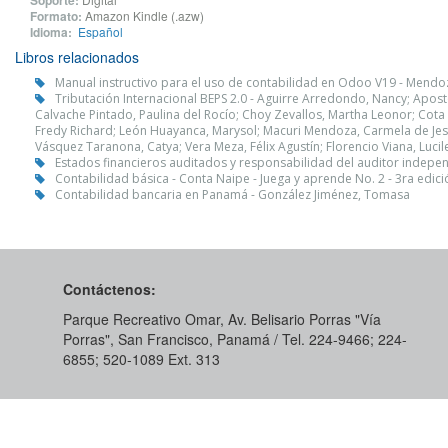
Soporte:
Formato:
Amazon Kindle (.azw)
Idioma:
Español
Libros relacionados
Manual instructivo para el uso de contabilidad en Odoo V19 - Mend
Tributación Internacional BEPS 2.0 - Aguirre Arredondo, Nancy; Aposto
Calvache Pintado, Paulina del Rocío; Choy Zevallos, Martha Leonor; Cota 
Fredy Richard; León Huayanca, Marysol; Macuri Mendoza, Carmela de Jesus
Vásquez Taranona, Catya; Vera Meza, Félix Agustín; Florencio Viana, Lucil
Estados financieros auditados y responsabilidad del auditor independ
Contabilidad básica - Conta Naipe - Juega y aprende No. 2 - 3ra edici
Contabilidad bancaria en Panamá - González Jiménez, Tomasa
Contáctenos:
Parque Recreativo Omar, Av. Belisario Porras "Vía
Porras", San Francisco, Panamá / Tel. 224-9466; 224-
6855; 520-1089​ Ext. 313