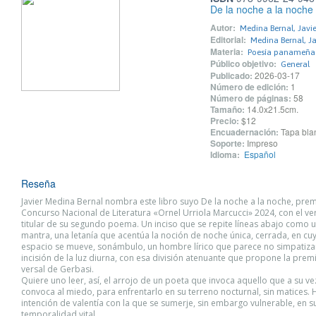
De la noche a la noche
Autor:
Medina Bernal, Javie
Editorial:
Medina Bernal, Ja
Materia:
Poesía panameña
Público objetivo:
General
Publicado:
2026-03-17
Número de edición:
1
Número de páginas:
58
Tamaño:
14.0x21.5cm.
Precio:
$12
Encuadernación:
Tapa blan
Soporte:
Impreso
Idioma:
Español
Reseña
Javier Medina Bernal nombra este libro suyo De la noche a la noche, prem
Concurso Nacional de Literatura «Ornel Urriola Marcucci» 2024, con el 
titular de su segundo poema. Un inciso que se repite líneas abajo como un
mantra, una letanía que acentúa la noción de noche única, cerrada, en cu
espacio se mueve, sonámbulo, un hombre lírico que parece no simpatizar
incisión de la luz diurna, con esa división atenuante que propone la prem
versal de Gerbasi.
Quiere uno leer, así, el arrojo de un poeta que invoca aquello que a su ve
convoca al miedo, para enfrentarlo en su terreno nocturnal, sin matices. 
intención de valentía con la que se sumerje, sin embargo vulnerable, en s
temporalidad vital.