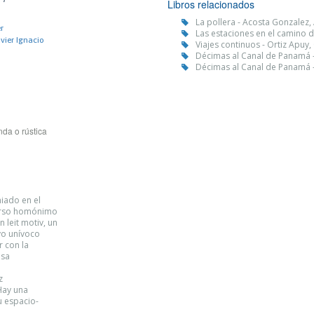
Libros relacionados
La pollera - Acosta Gonzalez, 
r
Las estaciones en el camino d
vier Ignacio
Viajes continuos - Ortiz Apuy,
Décimas al Canal de Panamá -
Décimas al Canal de Panamá -
da o rústica
iado en el
verso homónimo
 leit motiv, un
yo unívoco
 con la
isa
z
Hay una
u espacio-