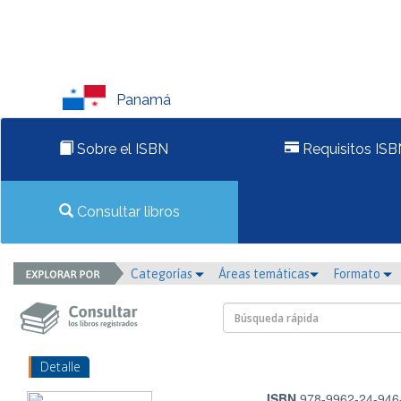
Panamá
Sobre el ISBN
Requisitos ISB
Consultar libros
Categorías
Áreas temáticas
Formato
Detalle
ISBN
978-9962-24-946