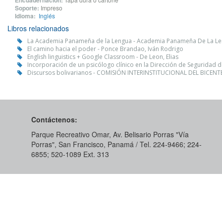
Encuadernación:
Soporte:
Impreso
Idioma:
Inglés
Libros relacionados
La Academia Panameña de la Lengua - Academia Panameña De La L
El camino hacia el poder - Ponce Brandao, Iván Rodrigo
English linguistics + Google Classroom - De Leon, Elias
Incorporación de un psicólogo clínico en la Dirección de Seguridad d
Discursos bolivarianos - COMISIÓN INTERINSTITUCIONAL DEL BICE
Contáctenos:
Parque Recreativo Omar, Av. Belisario Porras "Vía
Porras", San Francisco, Panamá / Tel. 224-9466; 224-
6855; 520-1089​ Ext. 313