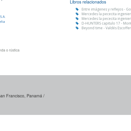
Libros relacionados
Entre imágenes y reflejos - Go
Mercedes la pececita ingenier
S.A.
Mercedes la pececita ingenier
eña
D-HUNTERS capitulo 17 - Mont
Beyond time - Valdés Escoffery
da o rústica
 San Francisco, Panamá /