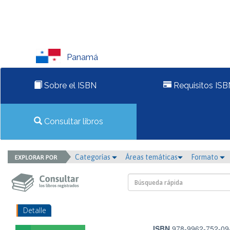
Panamá
Sobre el ISBN
Requisitos ISB
Consultar libros
Categorías
Áreas temáticas
Formato
Detalle
ISBN
978-9962-752-09