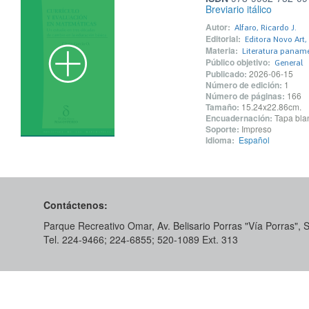
Breviario itálico
Autor:
Alfaro, Ricardo J.
Editorial:
Editora Novo Art, 
Materia:
Literatura panam
Público objetivo:
General
Publicado:
2026-06-15
Número de edición:
1
Número de páginas:
166
Tamaño:
15.24x22.86cm.
Encuadernación:
Tapa blan
Soporte:
Impreso
Idioma:
Español
Contáctenos:
Parque Recreativo Omar, Av. Belisario Porras "Vía Porras",
Tel. 224-9466; 224-6855; 520-1089​ Ext. 313