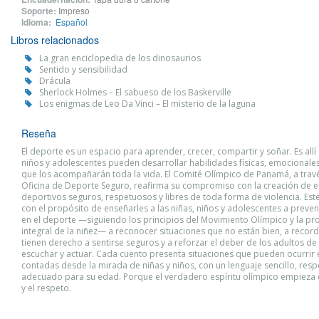
Soporte:
Impreso
Idioma:
Español
Libros relacionados
La gran enciclopedia de los dinosaurios
Sentido y sensibilidad
Drácula
Sherlock Holmes – El sabueso de los Baskerville
Los enigmas de Leo Da Vinci – El misterio de la laguna
Reseña
El deporte es un espacio para aprender, crecer, compartir y soñar. Es allí
niños y adolescentes pueden desarrollar habilidades físicas, emocionales
que los acompañarán toda la vida. El Comité Olímpico de Panamá, a travé
Oficina de Deporte Seguro, reafirma su compromiso con la creación de 
deportivos seguros, respetuosos y libres de toda forma de violencia. Este
con el propósito de enseñarles a las niñas, niños y adolescentes a preveni
en el deporte —siguiendo los principios del Movimiento Olímpico y la pr
integral de la niñez— a reconocer situaciones que no están bien, a recor
tienen derecho a sentirse seguros y a reforzar el deber de los adultos de
escuchar y actuar. Cada cuento presenta situaciones que pueden ocurrir 
contadas desde la mirada de niñas y niños, con un lenguaje sencillo, res
adecuado para su edad. Porque el verdadero espíritu olímpico empieza 
y el respeto.