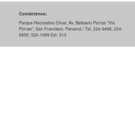
Contáctenos:
Parque Recreativo Omar, Av. Belisario Porras "Vía
Porras", San Francisco, Panamá / Tel. 224-9466; 224-
6855; 520-1089​ Ext. 313