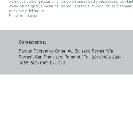
de innovar, de organizar un universo de sinceridad y búsquedas, de plan
vocación siempre, a pesar de los requiebres del mundo, de las disonanci
presente y del futuro.
Ela Urriola Sanjur
Contáctenos:
Parque Recreativo Omar, Av. Belisario Porras "Vía
Porras", San Francisco, Panamá / Tel. 224-9466; 224-
6855; 520-1089​ Ext. 313