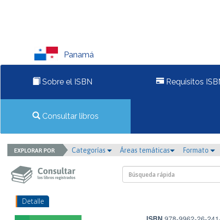
Panamá
Sobre el ISBN
Requisitos ISB
Consultar libros
Categorías
Áreas temáticas
Formato
Detalle
ISBN
978-9962-26-241