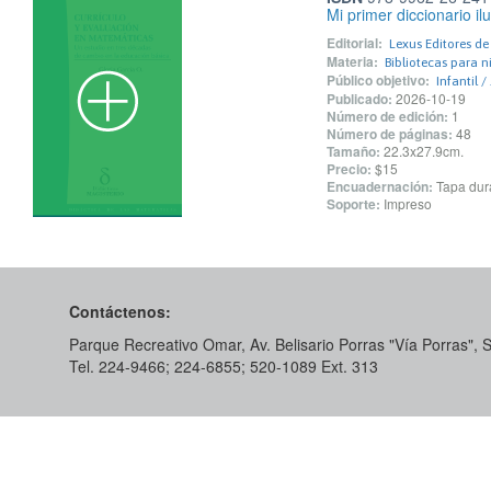
Mi primer diccionario i
Editorial:
Lexus Editores d
Materia:
Bibliotecas para n
Público objetivo:
Infantil /
Publicado:
2026-10-19
Número de edición:
1
Número de páginas:
48
Tamaño:
22.3x27.9cm.
Precio:
$15
Encuadernación:
Tapa dur
Soporte:
Impreso
Contáctenos:
Parque Recreativo Omar, Av. Belisario Porras "Vía Porras",
Tel. 224-9466; 224-6855; 520-1089​ Ext. 313