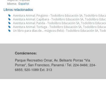
Idioma:
Español
Libros relacionados
Aventura Animal: Pingüino - Todolibro Educación SA, Todolibro Educ
Aventura Animal: Capibara - Todolibro Educación SA, Todolibro Educ
Aventura Animal: Panda - Todolibro Educación SA, Todolibro Educac
Aventura Animal: Tortuga - Todolibro Educación SA, Todolibro Educa
Un libro para días de… mágicos (feliz) - Todolibro Educación SA, Tod
Contáctenos:
Parque Recreativo Omar, Av. Belisario Porras "Vía
Porras", San Francisco, Panamá / Tel. 224-9466; 224-
6855; 520-1089​ Ext. 313