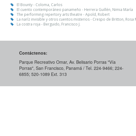
El Bounty - Coloma, Carlos
El cuento contemporáneo panameño - Herrera Guillén, Nimia María
The performing repertory arts theatre - Apold, Robert
La naríz invisible y otros cuentos misterios - Crespo de Britton, Rosa
La costra roja - Berguido, Francisco J.
Contáctenos:
Parque Recreativo Omar, Av. Belisario Porras "Vía
Porras", San Francisco, Panamá / Tel. 224-9466; 224-
6855; 520-1089​ Ext. 313