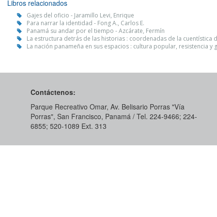
Libros relacionados
Gajes del oficio - Jaramillo Levi, Enrique
Para narrar la identidad - Fong A., Carlos E.
Panamá su andar por el tiempo - Azcárate, Fermín
La estructura detrás de las historias : coordenadas de la cuentística de
La nación panameña en sus espacios : cultura popular, resistencia y 
Contáctenos:
Parque Recreativo Omar, Av. Belisario Porras "Vía
Porras", San Francisco, Panamá / Tel. 224-9466; 224-
6855; 520-1089​ Ext. 313