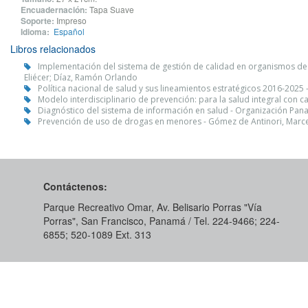
Encuadernación:
Tapa Suave
Soporte:
Impreso
Idioma:
Español
Libros relacionados
Implementación del sistema de gestión de calidad en organismos de c
Eliécer; Díaz, Ramón Orlando
Política nacional de salud y sus lineamientos estratégicos 2016-2025
Modelo interdisciplinario de prevención: para la salud integral con c
Diagnóstico del sistema de información en salud - Organización Pan
Prevención de uso de drogas en menores - Gómez de Antinori, Marc
Contáctenos:
Parque Recreativo Omar, Av. Belisario Porras "Vía
Porras", San Francisco, Panamá / Tel. 224-9466; 224-
6855; 520-1089​ Ext. 313