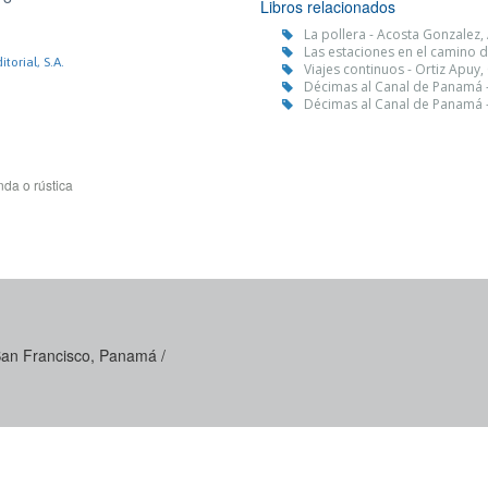
Libros relacionados
La pollera - Acosta Gonzalez, 
Las estaciones en el camino d
torial, S.A.
Viajes continuos - Ortiz Apuy,
Décimas al Canal de Panamá -
Décimas al Canal de Panamá -
da o rústica
 San Francisco, Panamá /