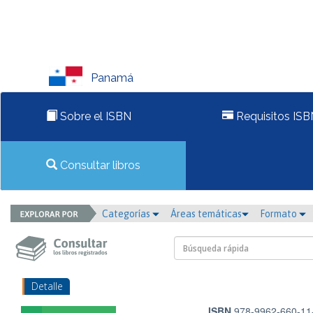
Panamá
Sobre el ISBN
Requisitos ISB
Consultar libros
Categorías
Áreas temáticas
Formato
Detalle
ISBN
978-9962-660-11