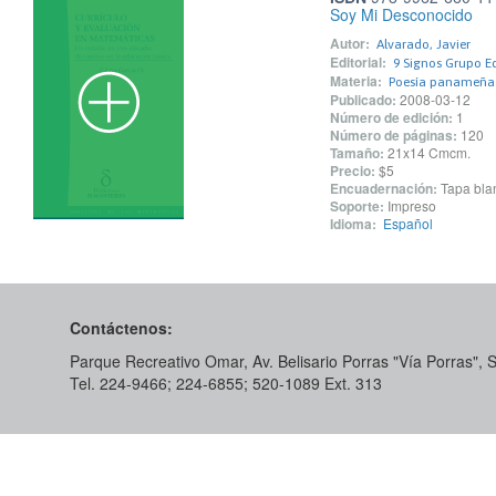
Soy Mi Desconocido
Autor:
Alvarado, Javier
Editorial:
9 Signos Grupo Edi
Materia:
Poesía panameña
Publicado:
2008-03-12
Número de edición:
1
Número de páginas:
120
Tamaño:
21x14 Cmcm.
Precio:
$5
Encuadernación:
Tapa blan
Soporte:
Impreso
Idioma:
Español
Contáctenos:
Parque Recreativo Omar, Av. Belisario Porras "Vía Porras",
Tel. 224-9466; 224-6855; 520-1089​ Ext. 313