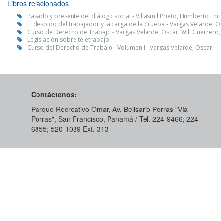
Libros relacionados
Pasado y presente del diálogo social - Villasmil Prieto, Humberto Enr
El despido del trabajador y la carga de la prueba - Vargas Velarde, O
Curso de Derecho de Trabajo - Vargas Velarde, Oscar; Will Guerrero
Legislación sobre teletrabajo
Curso del Derecho de Trabajo - Volumen I - Vargas Velarde, Oscar
Contáctenos:
Parque Recreativo Omar, Av. Belisario Porras "Vía
Porras", San Francisco, Panamá / Tel. 224-9466; 224-
6855; 520-1089​ Ext. 313