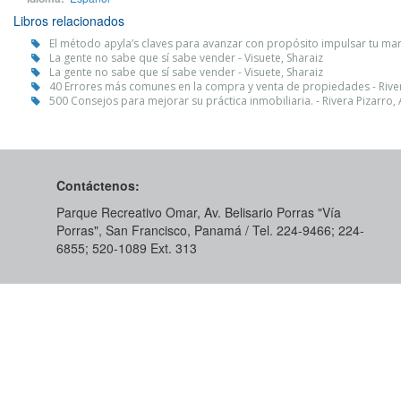
Libros relacionados
El método apyla’s claves para avanzar con propósito impulsar tu mar
La gente no sabe que sí sabe vender - Visuete, Sharaiz
La gente no sabe que sí sabe vender - Visuete, Sharaiz
40 Errores más comunes en la compra y venta de propiedades - Rive
500 Consejos para mejorar su práctica inmobiliaria. - Rivera Pizarro
Contáctenos:
Parque Recreativo Omar, Av. Belisario Porras "Vía
Porras", San Francisco, Panamá / Tel. 224-9466; 224-
6855; 520-1089​ Ext. 313