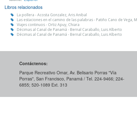
Libros relacionados
La pollera - Acosta Gonzalez, Aris Anibal
Las estaciones en el camino de las palabras - Patiño Cano de Vega, Mi
Viajes continuos - Ortiz Apuy, Chiara
Décimas al Canal de Panamá - Bernal Caraballo, Luis Alberto
Décimas al Canal de Panamá - Bernal Caraballo, Luis Alberto
Contáctenos:
Parque Recreativo Omar, Av. Belisario Porras "Vía
Porras", San Francisco, Panamá / Tel. 224-9466; 224-
6855; 520-1089​ Ext. 313