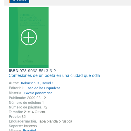
ISBN
978-9962-5513-6-2
Confesiones de un poeta en una ciudad que odia
Autor:
Robinson O., David C.
Editorial:
Casa de las Orquídeas
Materia:
Poesía panameña
Publicado:
2009-08-12
Número de edición:
1
Número de páginas:
72
Tamaño:
21x14 Cmcm.
Precio:
$5
Encuadernación:
Tapa blanda o rústica
Soporte:
Impreso
Idioma:
Español