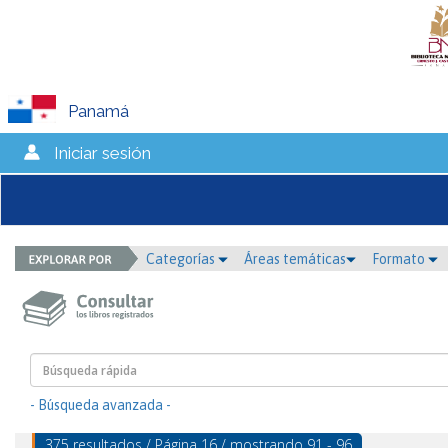
Panamá
Iniciar sesión
Categorías
Áreas temáticas
Formato
- Búsqueda avanzada -
375 resultados / Página 16 / mostrando 91 - 96