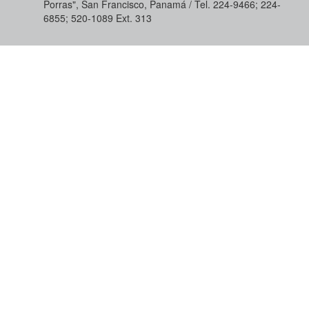
Porras", San Francisco, Panamá / Tel. 224-9466; 224-
6855; 520-1089​ Ext. 313