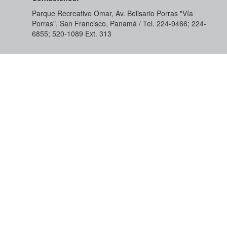
Parque Recreativo Omar, Av. Belisario Porras "Vía
Porras", San Francisco, Panamá / Tel. 224-9466; 224-
6855; 520-1089​ Ext. 313