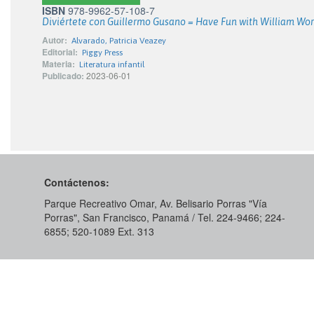
ISBN
978-9962-57-108-7
Diviértete con Guillermo Gusano = Have Fun with William Wo
Autor:
Alvarado, Patricia Veazey
Editorial:
Piggy Press
Materia:
Literatura infantil
Publicado:
2023-06-01
Contáctenos:
Parque Recreativo Omar, Av. Belisario Porras "Vía
Porras", San Francisco, Panamá / Tel. 224-9466; 224-
6855; 520-1089​ Ext. 313