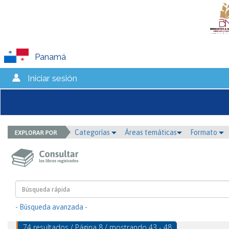
Panamá
Iniciar sesión
Categorías
Áreas temáticas
Formato
- Búsqueda avanzada -
74 resultados / Página 8 / mostrando 43 - 48