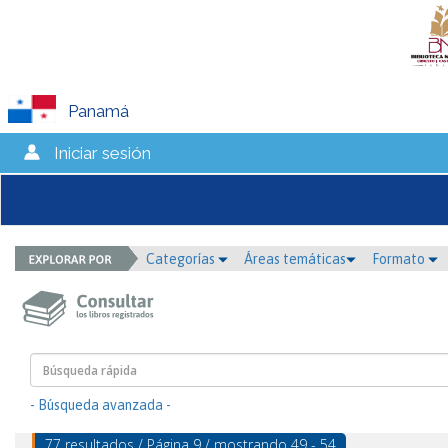
Panamá
Iniciar sesión
Categorías
Áreas temáticas
Formato
- Búsqueda avanzada -
77 resultados / Página 9 / mostrando 49 - 54