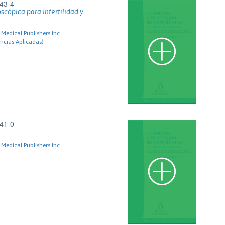
43-4
scópica para Infertilidad y
Medical Publishers Inc.
ncias Aplicadas)
41-0
Medical Publishers Inc.