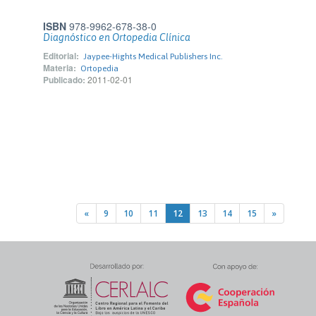
ISBN
978-9962-678-38-0
Diagnóstico en Ortopedia Clínica
Editorial:
Jaypee-Hights Medical Publishers Inc.
Materia:
Ortopedia
Publicado:
2011-02-01
«
9
10
11
12
13
14
15
»