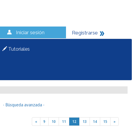
Iniciar sesión
Registrarse
Tutoriales
- Búsqueda avanzada -
«
9
10
11
12
13
14
15
»