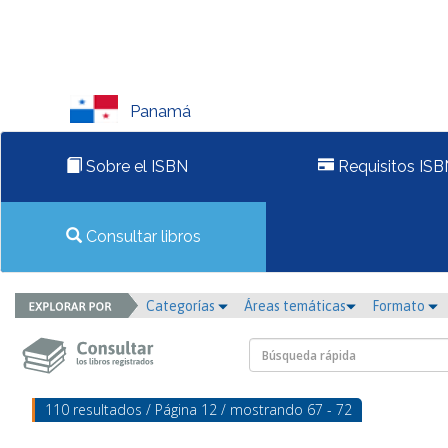
Panamá
Sobre el ISBN
Requisitos ISB
Consultar libros
Categorías
Áreas temáticas
Formato
110 resultados / Página 12 / mostrando 67 - 72