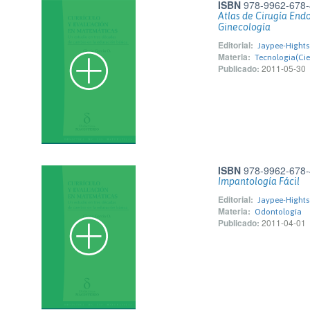
ISBN
978-9962-678-
Atlas de Cirugía Endo
Ginecología
Editorial:
Jaypee-Hights 
Materia:
Tecnologia(Cie
Publicado:
2011-05-30
ISBN
978-9962-678-
Impantología Fácil
Editorial:
Jaypee-Hights 
Materia:
Odontología
Publicado:
2011-04-01