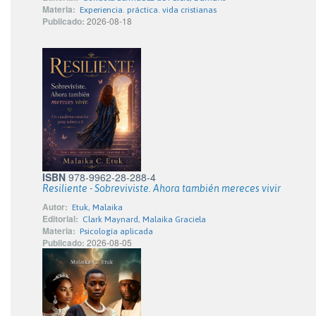
Materia:
Experiencia. práctica. vida cristianas
Publicado:
2026-08-18
ISBN
978-9962-28-288-4
Resiliente - Sobreviviste. Ahora también mereces vivir
Autor:
Etuk, Malaika
Editorial:
Clark Maynard, Malaika Graciela
Materia:
Psicología aplicada
Publicado:
2026-08-05