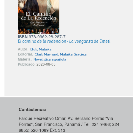
ISBN
978-9962-28-287-7
El camino de la redención - La venganza de Emeti
Autor:
Etuk, Malaika
Editorial:
Clark Maynard, Malaika Graciela
Materia:
Novelística española
Publicado:
2026-08-05
Contáctenos:
Parque Recreativo Omar, Av. Belisario Porras "Vía
Porras", San Francisco, Panamá / Tel. 224-9466; 224-
6855; 520-1089​ Ext. 313