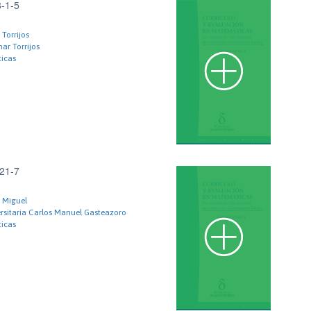
-1-5
Torrijos
r Torrijos
ticas
21-7
 Miguel
ersitaria Carlos Manuel Gasteazoro
ticas