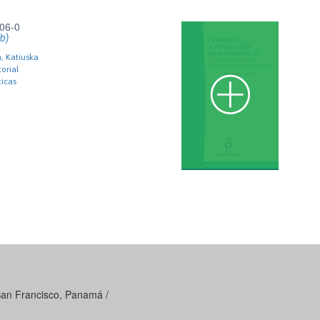
06-0
b)
a, Katiuska
orial
ticas
 San Francisco, Panamá /