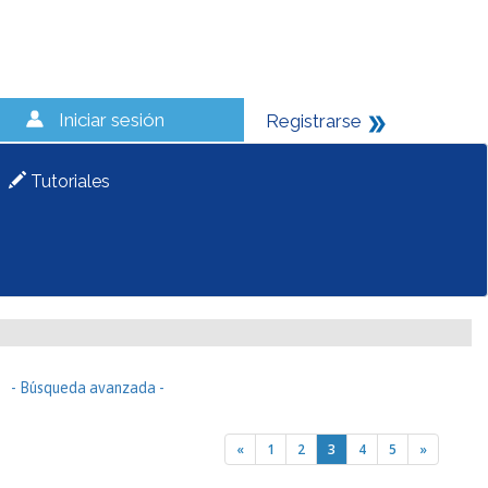
Iniciar sesión
Registrarse
Tutoriales
- Búsqueda avanzada -
«
1
2
3
4
5
»