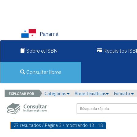
Panamá
Sobre el ISBN
Requisitos ISB
Consultar libros
Categorías
Áreas temáticas
Formato
27 resultados / Página 3 / mostrando 13 - 18