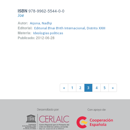
ISBN
978-9962-5544-0-0
Joe
Autor:
Arjona, Nadhji
Editorial:
Editorial B'nai B'rith Internacional, Distrito XXIII
Materia:
Ideologías políticas
Publicado:
2012-06-28
«
1
2
3
4
5
»