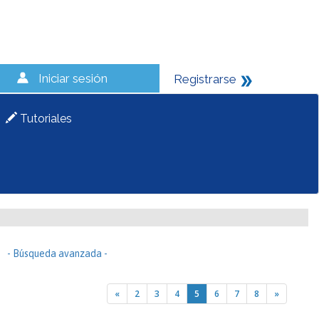
Iniciar sesión
Registrarse
Tutoriales
- Búsqueda avanzada -
«
2
3
4
5
6
7
8
»