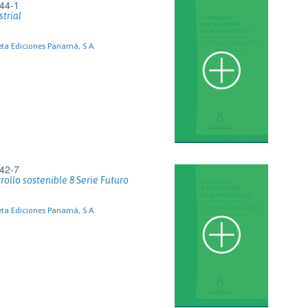
44-1
trial
eta Ediciones Panamá, S A.
42-7
ollo sostenible 8 Serie Futuro
eta Ediciones Panamá, S A.