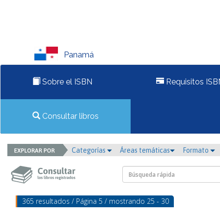
Panamá
Sobre el ISBN
Requisitos ISB
Consultar libros
Categorías
Áreas temáticas
Formato
365 resultados / Página 5 / mostrando 25 - 30