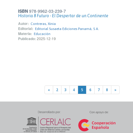
ISBN
978-9962-03-239-7
Historia 8 Futuro - El Despertar de un Continente
Autor:
Contreras, Xinia
Editorial:
Editorial Susaeta Ediciones Panamá, S A.
Materia:
Educación
Publicado:
2025-12-19
«
2
3
4
5
6
7
8
»