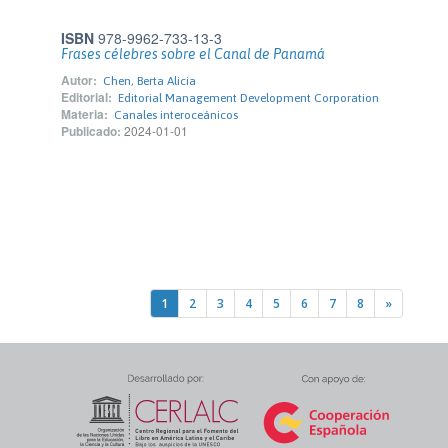
ISBN
978-9962-733-13-3
Frases célebres sobre el Canal de Panamá
Autor:
Chen, Berta Alicia
Editorial:
Editorial Management Development Corporation
Materia:
Canales interoceánicos
Publicado:
2024-01-01
1
2
3
4
5
6
7
8
»