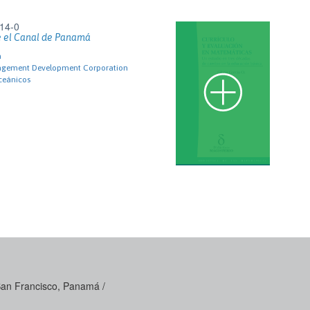
14-0
e el Canal de Panamá
a
nagement Development Corporation
ceánicos
 San Francisco, Panamá /