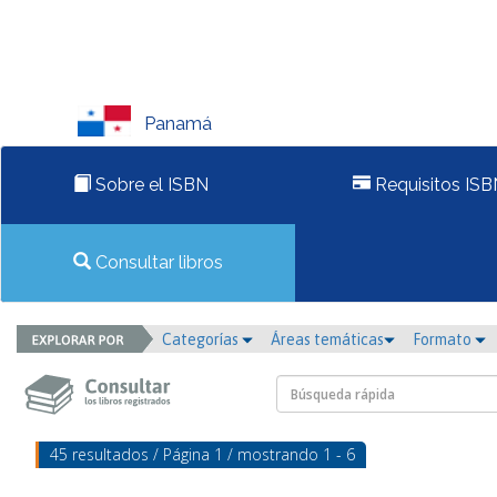
Panamá
Sobre el ISBN
Requisitos ISB
Consultar libros
Categorías
Áreas temáticas
Formato
45 resultados / Página 1 / mostrando 1 - 6