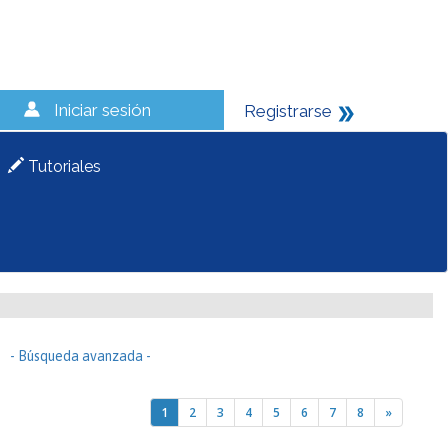
Iniciar sesión
Registrarse
Tutoriales
- Búsqueda avanzada -
1
2
3
4
5
6
7
8
»