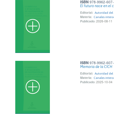
ISBN
978-9962-607-
El futuro nace en el 
Editorial:
Autoridad de
Materia:
Canales intero
Publicado:
2026-08-11
ISBN
978-9962-607-
Memoria de la CICH
Editorial:
Autoridad de
Materia:
Canales intero
Publicado:
2025-10-04