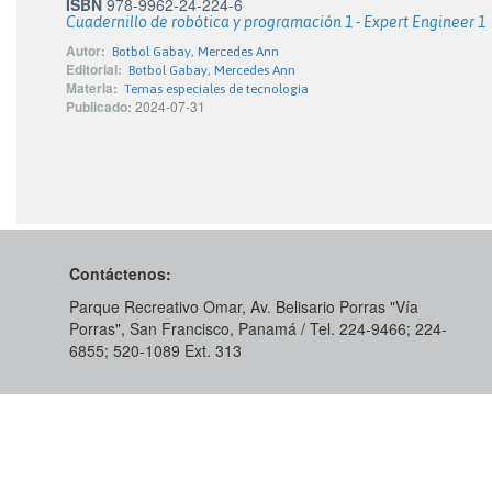
ISBN
978-9962-24-224-6
Cuadernillo de robótica y programación 1 - Expert Engineer 1
Autor:
Botbol Gabay, Mercedes Ann
Editorial:
Botbol Gabay, Mercedes Ann
Materia:
Temas especiales de tecnología
Publicado:
2024-07-31
Contáctenos:
Parque Recreativo Omar, Av. Belisario Porras "Vía
Porras", San Francisco, Panamá / Tel. 224-9466; 224-
6855; 520-1089​ Ext. 313