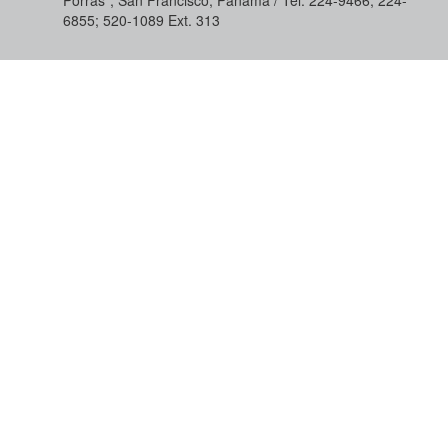
6855; 520-1089​ Ext. 313