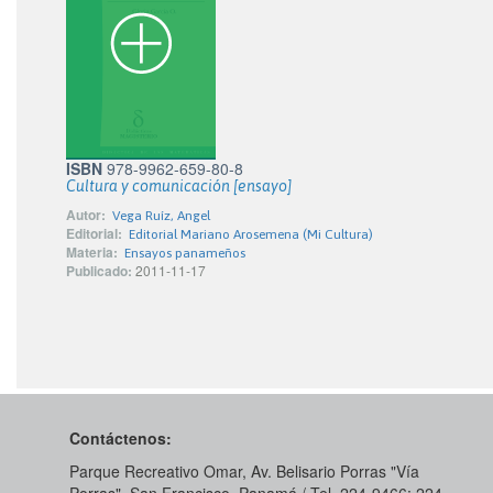
ISBN
978-9962-659-80-8
Cultura y comunicación [ensayo]
Autor:
Vega Ruíz, Angel
Editorial:
Editorial Mariano Arosemena (Mi Cultura)
Materia:
Ensayos panameños
Publicado:
2011-11-17
Contáctenos:
Parque Recreativo Omar, Av. Belisario Porras "Vía
Porras", San Francisco, Panamá / Tel. 224-9466; 224-