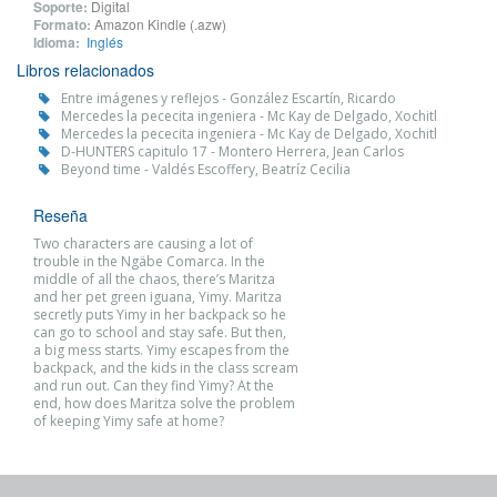
Soporte:
Digital
Formato:
Amazon Kindle (.azw)
Idioma:
Inglés
Libros relacionados
Entre imágenes y reflejos - González Escartín, Ricardo
Mercedes la pececita ingeniera - Mc Kay de Delgado, Xochitl
Mercedes la pececita ingeniera - Mc Kay de Delgado, Xochitl
D-HUNTERS capitulo 17 - Montero Herrera, Jean Carlos
Beyond time - Valdés Escoffery, Beatríz Cecilia
Reseña
Two characters are causing a lot of
trouble in the Ngäbe Comarca. In the
middle of all the chaos, there’s Maritza
and her pet green iguana, Yimy. Maritza
secretly puts Yimy in her backpack so he
can go to school and stay safe. But then,
a big mess starts. Yimy escapes from the
backpack, and the kids in the class scream
and run out. Can they find Yimy? At the
end, how does Maritza solve the problem
of keeping Yimy safe at home?