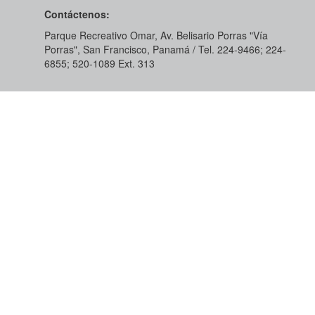
Contáctenos:
Parque Recreativo Omar, Av. Belisario Porras "Vía
Porras", San Francisco, Panamá / Tel. 224-9466; 224-
6855; 520-1089​ Ext. 313