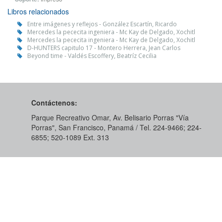
Libros relacionados
Entre imágenes y reflejos - González Escartín, Ricardo
Mercedes la pececita ingeniera - Mc Kay de Delgado, Xochitl
Mercedes la pececita ingeniera - Mc Kay de Delgado, Xochitl
D-HUNTERS capitulo 17 - Montero Herrera, Jean Carlos
Beyond time - Valdés Escoffery, Beatríz Cecilia
Contáctenos:
Parque Recreativo Omar, Av. Belisario Porras "Vía
Porras", San Francisco, Panamá / Tel. 224-9466; 224-
6855; 520-1089​ Ext. 313