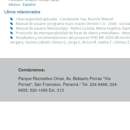
Idioma:
Español
Libros relacionados
Ciberseguridad aplicada - Candanedo Yau, Ricardo Manuel
Manual de usuario programa trazo exacto Versión 1.0 – 2026 - Gonzál
Manual de usuario MeniscoApp - Núñez Lozada, Marta Angélica; Espin
Protocolo de interoperabilidad de base de datos y metadatos - Minis
Resultados y recomendaciones del proyecto PFID-INF-2020-48 morbil
Vergara, Yazmin Lisbeth; Olmos G., Jorge E.; Broce M., Kathia T.; Gómez Z.
Contáctenos:
Parque Recreativo Omar, Av. Belisario Porras "Vía
Porras", San Francisco, Panamá / Tel. 224-9466; 224-
6855; 520-1089​ Ext. 313