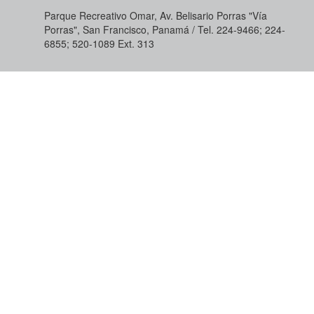
Parque Recreativo Omar, Av. Belisario Porras "Vía
Porras", San Francisco, Panamá / Tel. 224-9466; 224-
6855; 520-1089​ Ext. 313