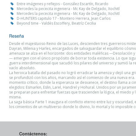
Entre imágenes y reflejos - González Escartín, Ricardo
Mercedes la pececita ingeniera - Mc Kay de Delgado, Xochitl
Mercedes la pececita ingeniera - Mc Kay de Delgado, Xochitl
D-HUNTERS capitulo 17 - Montero Herrera, Jean Carlos
Beyond time - Valdés Escoffery, Beatríz Cecilia
Reseña
Desde el majestuoso Reino de las Luces, descienden tres guerreros miste
Dayran, Milenia y Harles, encargados de salvaguardar el equilibrio cósmi
amenaza se alza en el horizonte: dos entidades maléficas —Desolación y 
— emergen con el único propósito de borrar toda existencia. Lo que sigu
guerra interdimensional que sacudió los pilares del universo y sumió la r
vacío absoluto.
La heroica batalla del pasado no logró erradicar la amenza y dejó una gr
se profundizó con los años, marcando así el comienzo de una nueva era. 
momento crítico, donde la esperanza se desvanece, el destino llama a c
elegidos: Esmarkin, Eslin, Larel, Handrel y Hohural. Unidos por un juramen
se preparan para enfrentar fuerzas que trascienden la lógica, el miedo y 
misma.
La saga básica Parte 1 inaugura el conflicto eterno entre luz y oscuridad,
los cimientos de un multiverso donde lo divino, lo mortal y lo imposible 
Contáctenos: