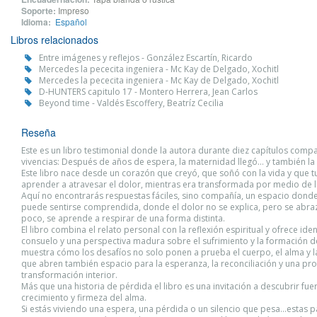
Soporte:
Impreso
Idioma:
Español
Libros relacionados
Entre imágenes y reflejos - González Escartín, Ricardo
Mercedes la pececita ingeniera - Mc Kay de Delgado, Xochitl
Mercedes la pececita ingeniera - Mc Kay de Delgado, Xochitl
D-HUNTERS capitulo 17 - Montero Herrera, Jean Carlos
Beyond time - Valdés Escoffery, Beatríz Cecilia
Reseña
Este es un libro testimonial donde la autora durante diez capítulos compa
vivencias: Después de años de espera, la maternidad llegó… y también la
Este libro nace desde un corazón que creyó, que soñó con la vida y que 
aprender a atravesar el dolor, mientras era transformada por medio de la
Aquí no encontrarás respuestas fáciles, sino compañía, un espacio donde
puede sentirse comprendida, donde el dolor no se explica, pero se abra
poco, se aprende a respirar de una forma distinta.
El libro combina el relato personal con la reflexión espiritual y ofrece iden
consuelo y una perspectiva madura sobre el sufrimiento y la formación d
muestra cómo los desafíos no solo ponen a prueba el cuerpo, el alma y l
que abren también espacio para la esperanza, la reconciliación y una pr
transformación interior.
Más que una historia de pérdida el libro es una invitación a descubrir fue
crecimiento y firmeza del alma.
Si estás viviendo una espera, una pérdida o un silencio que pesa…estas 