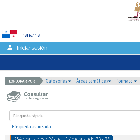
Panamá
Iniciar sesión
Categorías
Áreas temáticas
Formato
- Búsqueda avanzada -
254 resultados / Página 13 / mostrando 73 - 78