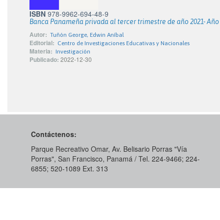
ISBN
978-9962-694-48-9
Banca Panameña privada al tercer trimestre de año 2021- Año 
Autor:
Tuñón George, Edwin Aníbal
Editorial:
Centro de Investigaciones Educativas y Nacionales
Materia:
Investigación
Publicado:
2022-12-30
Contáctenos:
Parque Recreativo Omar, Av. Belisario Porras "Vía
Porras", San Francisco, Panamá / Tel. 224-9466; 224-
6855; 520-1089​ Ext. 313