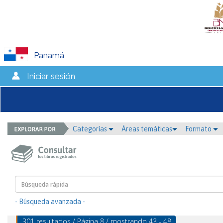
Panamá
Iniciar sesión
Categorías
Áreas temáticas
Formato
- Búsqueda avanzada -
301 resultados / Página 8 / mostrando 43 - 48