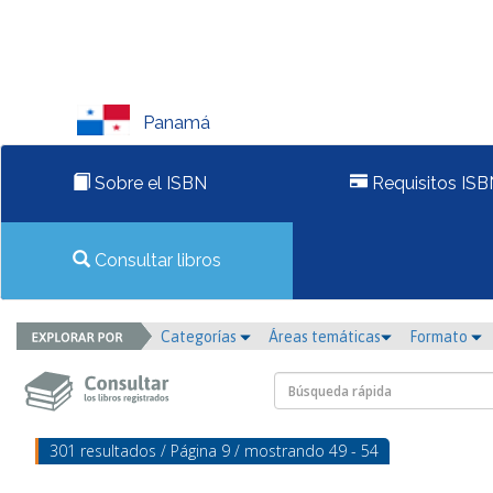
Panamá
Sobre el ISBN
Requisitos ISB
Consultar libros
Categorías
Áreas temáticas
Formato
301 resultados / Página 9 / mostrando 49 - 54