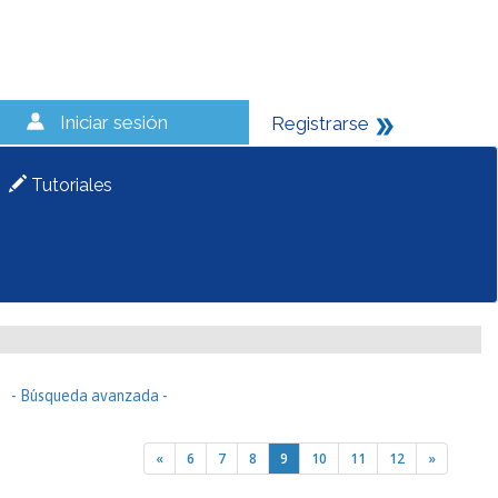
Iniciar sesión
Registrarse
Tutoriales
- Búsqueda avanzada -
«
6
7
8
9
10
11
12
»