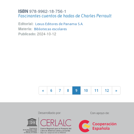
ISBN
978-9962-18-756-1
Fascinantes cuentos de hadas de Charles Perrault
Editorial:
Lexus Editores de Panama S.A.
Materia:
Bibliotecas escolares
Publicado:
2024-10-12
«
6
7
8
9
10
11
12
»