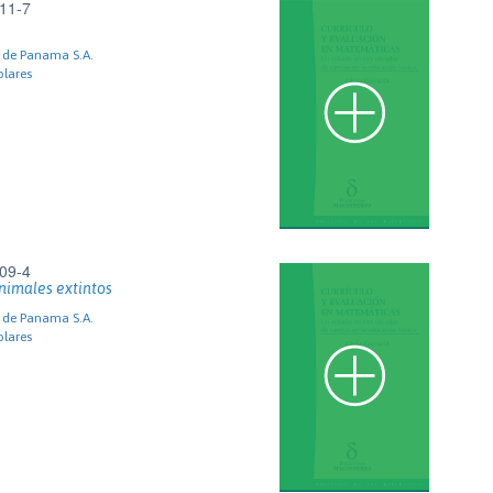
11-7
s de Panama S.A.
olares
09-4
animales extintos
s de Panama S.A.
olares