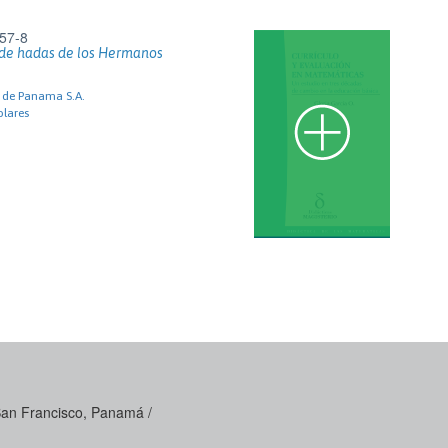
57-8
 de hadas de los Hermanos
s de Panama S.A.
olares
 San Francisco, Panamá /