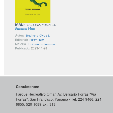
ISBN
978-9962-715-50-4
Banana Man
Autor:
Stephens, Clyde S.
Editorial:
Piggy Press
Materia:
Historia de Panamá
Publicado:
2023-11-28
Contáctenos:
Parque Recreativo Omar, Av. Belisario Porras "Vía
Porras", San Francisco, Panamá / Tel. 224-9466; 224-
6855; 520-1089​ Ext. 313