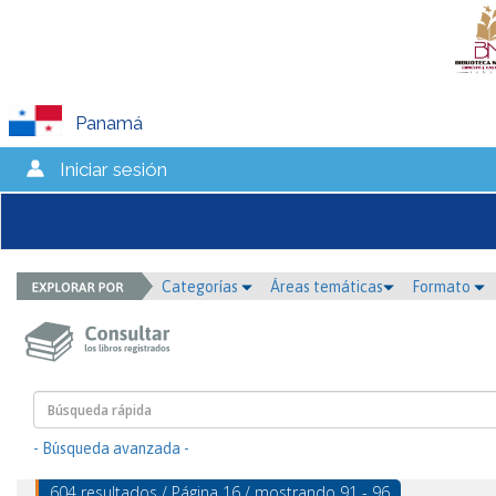
Panamá
Iniciar sesión
Categorías
Áreas temáticas
Formato
- Búsqueda avanzada -
604 resultados / Página 16 / mostrando 91 - 96